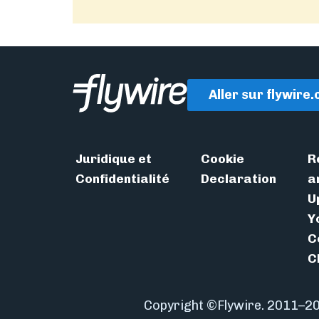
Aller sur flywire
Juridique et
Cookie
R
Confidentialité
Declaration
a
U
Y
C
C
Copyright ©Flywire. 2011–20