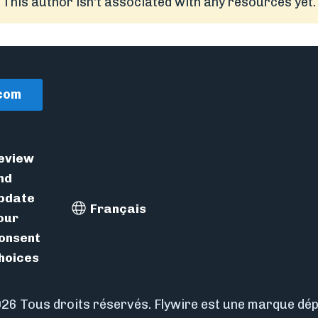
This author isn't associated with any resources yet.
.com
eview
nd
pdate
Français
Select Language
our
onsent
hoices
26 Tous droits réservés. Flywire est une marque dép