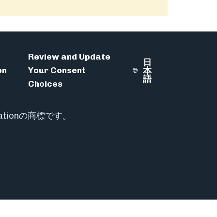
Review and Update
日
on
Your Consent
本
Select Language
語
Choices
porationの商標です。
t
 Instagram
ire on Vimeo