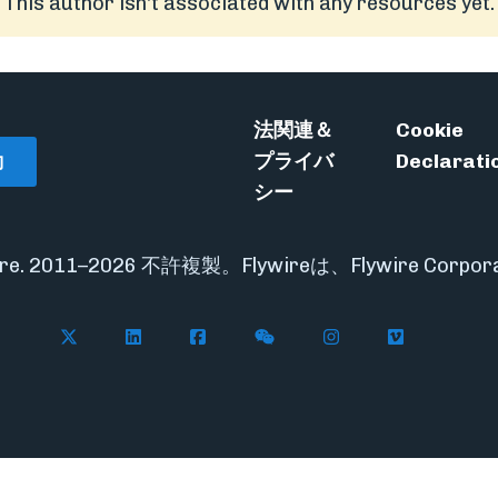
This author isn't associated with any resources yet.
法関連＆
Cookie
動
プライバ
Declarati
シー
ywire. 2011–2026 不許複製。Flywireは、Flywire Cor
Follow Flywire on X
Follow Flywire on LinkedIn
Follow Flywire on Facebook
Follow Flywire on WeCha
Follow Flywire on
Follow Flyw