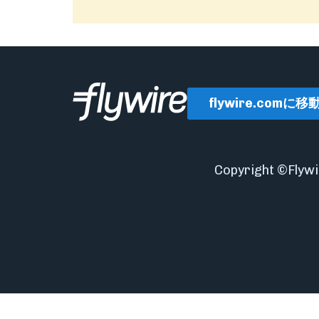
flywire.comに移
Copyright ©Fl