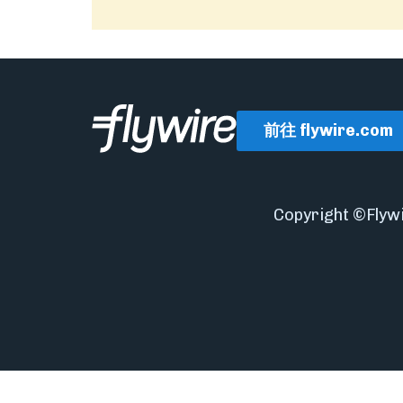
前往 flywire.com
Copyright ©Fl