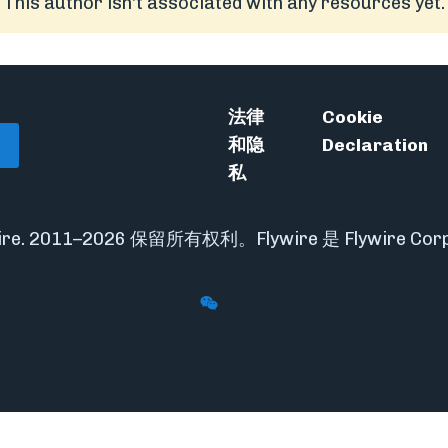
This author isn't associated with any resources yet.
法律
Cookie
和隐
Declaration
私
ywire. 2011–2026 保留所有权利。Flywire 是 Flywire Co
Follow Flywire on WeChat