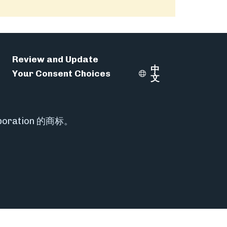
Review and Update
中
Your Consent Choices
Select Language
文
rporation 的商标。