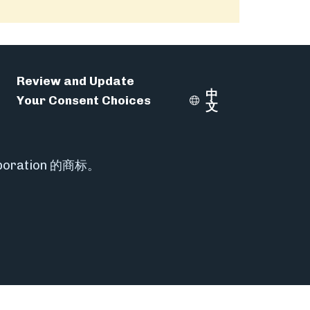
Review and Update
中
Your Consent Choices
Select Language
文
rporation 的商标。