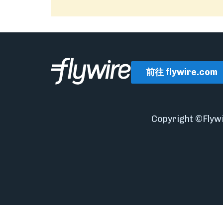
前往 flywire.com
Copyright ©Fl