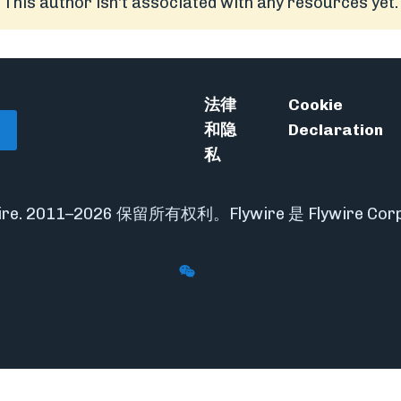
This author isn't associated with any resources yet.
法律
Cookie
和隐
Declaration
私
ywire. 2011–2026 保留所有权利。Flywire 是 Flywire Co
Follow Flywire on WeChat